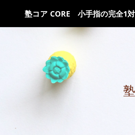
塾コア CORE 小手指の完全1
塾