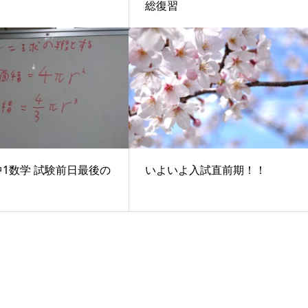
総復習
) 中1数学 試験前日最後の
いよいよ入試直前期！！