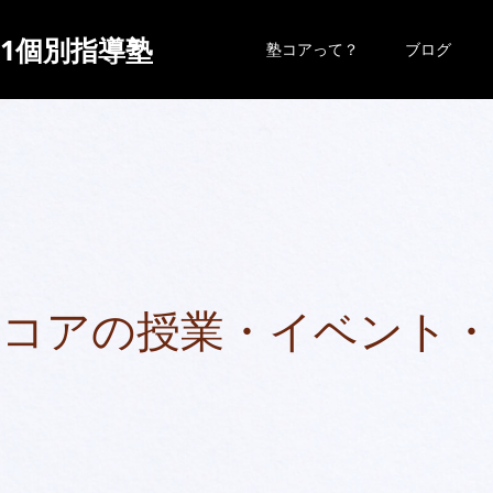
対1個別指導塾
塾コアって？
ブログ
コ
ア
の
授
業
・
イ
ベ
ン
ト
・
塾
コ
ア
の
先
生