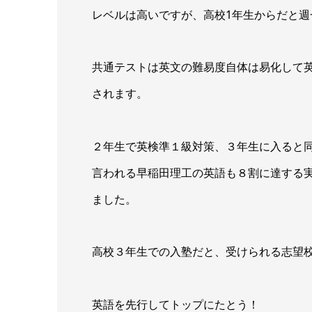
レベルは高いですが、高校1年生からだと
共通テストは英文の難易度自体は易化して
されます。
２年生で英検準１級対策、３年生に入ると
言われる早稲田理工の英語も８割に達する
ました。
高校３年生での入塾だと、受けられる志望
英語を先行してトップにたとう！