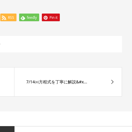
RSS
feedly
Pin it
0
7/14㈬方程式を丁寧に解説&#x...