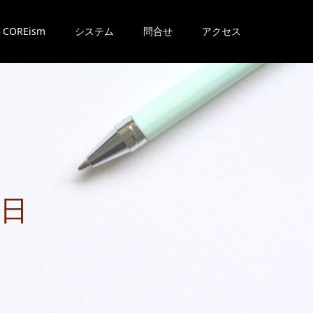
COREism
システム
問合せ
アクセス
日
常