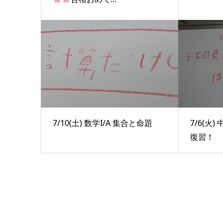
7/10(土) 数学I/A 集合と命題
7/6(火
復習！